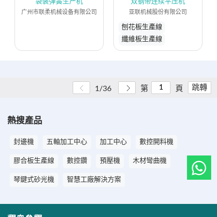
袋装弹簧生产机
双钢带连续平压机
广州市联柔机械设备有限公司
亚联机械股份有限公司
刨花板生產線
纖維板生產線
跳轉
1/36
第
頁
熱搜產品
封邊機
五軸加工中心
加工中心
數控開料機
膠合板生產線
數控鑽
預壓機
木材彎曲機
琴鍵式砂光機
智慧工廠解決方案