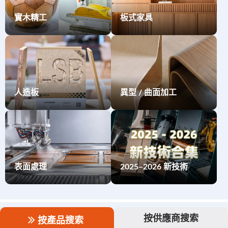
實木精工
板式家具
人造板
異型 / 曲面加工
表面處理
2025–2026 新技術
按供應商搜索
按產品搜索