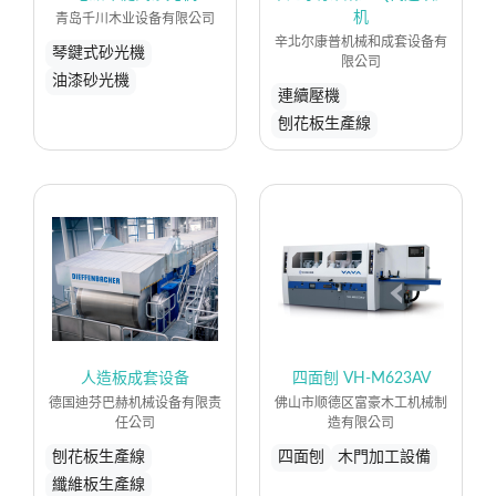
机
青岛千川木业设备有限公司
辛北尔康普机械和成套设备有
琴鍵式砂光機
限公司
油漆砂光機
連續壓機
刨花板生產線
人造板成套设备
四面刨 VH-M623AV
德国迪芬巴赫机械设备有限责
佛山市顺德区富豪木工机械制
任公司
造有限公司
刨花板生產線
四面刨
木門加工設備
纖維板生產線