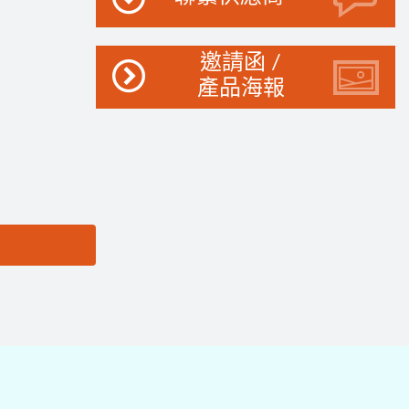
邀請函 /
產品海報