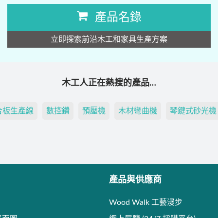
產品名錄
立即探索前沿木工和家具生產方案
木工人正在熱搜的產品…
合板生產線
數控鑽
預壓機
木材彎曲機
琴鍵式砂光機
產品與供應商
Wood Walk 工藝漫步