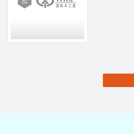
思源黑体预加载(勿删):