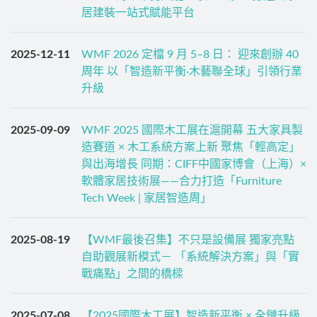
居建裝一站式賦能平台
2025-12-11
WMF 2026 定檔 9 月 5–8 日： 迎來創辦 40
周年 以「智造新平衡·木藝聯全球」引領行業
升級
2025-09-09
WMF 2025 國際木工展在滬開幕 五大家具製
造賽道 × 木工系統方案上新 聚焦「輕高定」
與出海增長 同期：CIFF中國家博會（上海）×
軟體家居技術展——合力打造「Furniture
Tech Week | 家居智造周」
2025-08-19
【WMF最後召集】不只是設備展 獨家亮點
自助觀展新模式－ 「系統解決方案」與「實
戰痛點」之間的橋樑
2025-07-08
【2025國際木工展】智造新平衡 × 全鏈升級