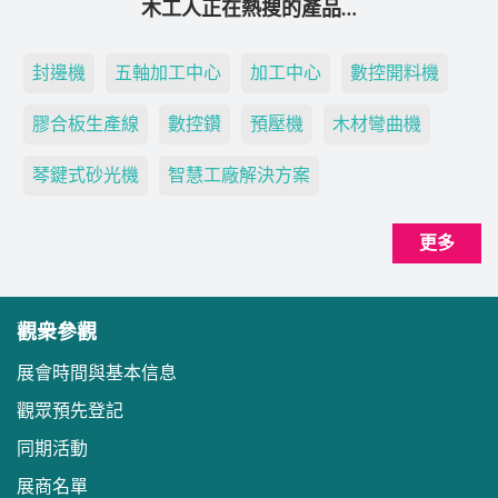
木工人正在熱搜的產品…
封邊機
五軸加工中心
加工中心
數控開料機
膠合板生產線
數控鑽
預壓機
木材彎曲機
琴鍵式砂光機
智慧工廠解決方案
更多
觀衆參觀
展會時間與基本信息
觀眾預先登記
同期活動
展商名單