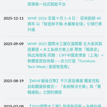
居建裝一站式賦能平台
2025-12-11
WMF 2026 定檔 9 月 5–8 日： 迎來創辦 40
周年 以「智造新平衡·木藝聯全球」引領行業
升級
2025-09-09
WMF 2025 國際木工展在滬開幕 五大家具製
造賽道 × 木工系統方案上新 聚焦「輕高定」
與出海增長 同期：CIFF中國家博會（上海）×
軟體家居技術展——合力打造「Furniture
Tech Week | 家居智造周」
2025-08-19
【WMF最後召集】不只是設備展 獨家亮點
自助觀展新模式－ 「系統解決方案」與「實
戰痛點」之間的橋樑
2025-07-08
【2025國際木工展】智造新平衡 × 全鏈升級