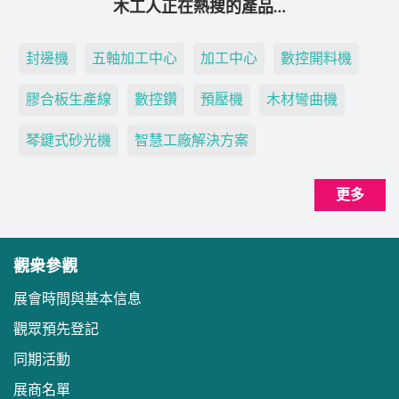
木工人正在熱搜的產品…
封邊機
五軸加工中心
加工中心
數控開料機
膠合板生產線
數控鑽
預壓機
木材彎曲機
琴鍵式砂光機
智慧工廠解決方案
更多
觀衆參觀
展會時間與基本信息
觀眾預先登記
同期活動
展商名單