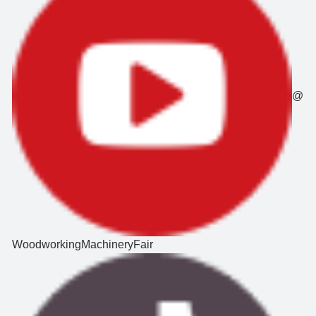
@
WoodworkingMachineryFair