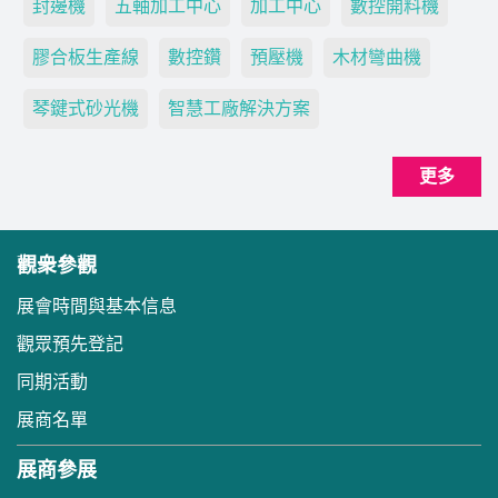
封邊機
五軸加工中心
加工中心
數控開料機
膠合板生產線
數控鑽
預壓機
木材彎曲機
琴鍵式砂光機
智慧工廠解決方案
更多
觀衆參觀
展會時間與基本信息
觀眾預先登記
同期活動
展商名單
展商參展