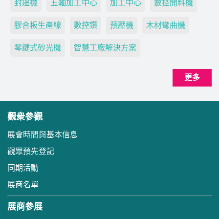
封邊機
五軸加工中心
加工中心
數控開料機
膠合板生產線
數控鑽
預壓機
木材彎曲機
琴鍵式砂光機
智慧工廠解決方案
更多
觀衆參觀
展會時間與基本信息
觀眾預先登記
同期活動
展商名單
展商參展