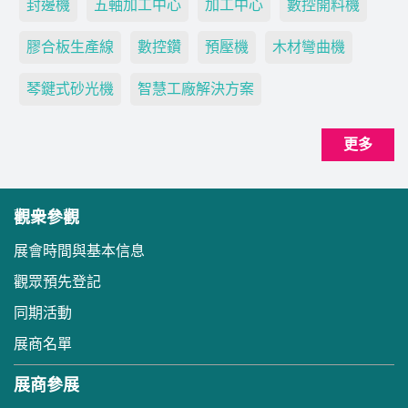
封邊機
五軸加工中心
加工中心
數控開料機
膠合板生產線
數控鑽
預壓機
木材彎曲機
琴鍵式砂光機
智慧工廠解決方案
更多
觀衆參觀
展會時間與基本信息
觀眾預先登記
同期活動
展商名單
展商參展