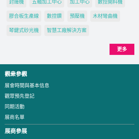
封邊機
五軸加工中心
加工中心
數控開料機
膠合板生產線
數控鑽
預壓機
木材彎曲機
琴鍵式砂光機
智慧工廠解決方案
更多
觀衆參觀
展會時間與基本信息
觀眾預先登記
同期活動
展商名單
展商參展