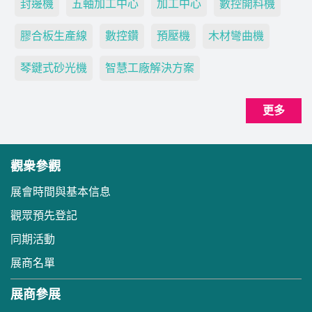
封邊機
五軸加工中心
加工中心
數控開料機
膠合板生產線
數控鑽
預壓機
木材彎曲機
琴鍵式砂光機
智慧工廠解決方案
更多
觀衆參觀
展會時間與基本信息
觀眾預先登記
同期活動
展商名單
展商參展