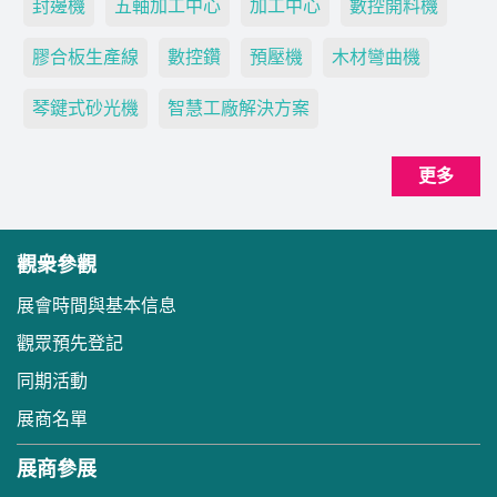
封邊機
五軸加工中心
加工中心
數控開料機
膠合板生產線
數控鑽
預壓機
木材彎曲機
琴鍵式砂光機
智慧工廠解決方案
更多
觀衆參觀
展會時間與基本信息
觀眾預先登記
同期活動
展商名單
展商參展