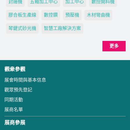
封邊機
五軸加工中心
加工中心
數控開料機
膠合板生產線
數控鑽
預壓機
木材彎曲機
琴鍵式砂光機
智慧工廠解決方案
更多
觀衆參觀
展會時間與基本信息
觀眾預先登記
同期活動
展商名單
展商參展