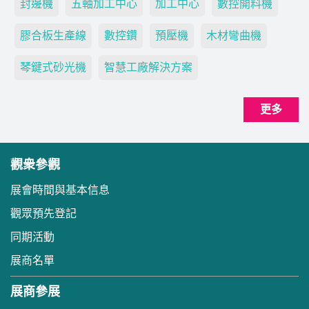
封邊機
五軸加工中心
加工中心
數控開料機
膠合板生產線
數控鑽
預壓機
木材彎曲機
琴鍵式砂光機
智慧工廠解決方案
更多
觀衆參觀
展會時間與基本信息
觀眾預先登記
同期活動
展商名單
展商參展