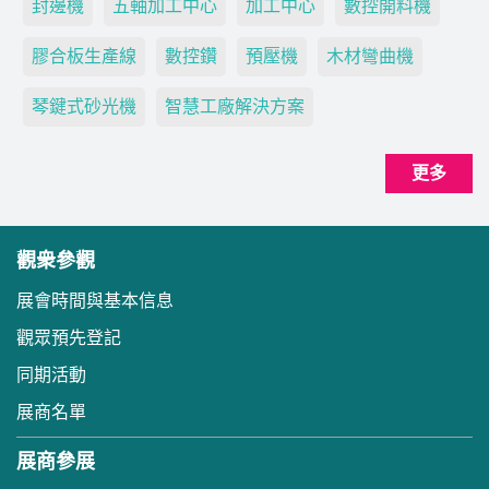
封邊機
五軸加工中心
加工中心
數控開料機
膠合板生產線
數控鑽
預壓機
木材彎曲機
琴鍵式砂光機
智慧工廠解決方案
更多
觀衆參觀
展會時間與基本信息
觀眾預先登記
同期活動
展商名單
展商參展