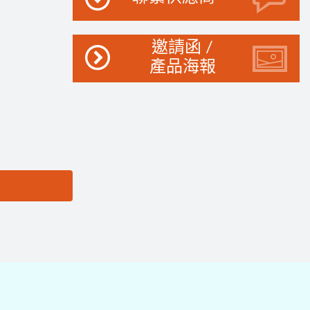
邀請函 /
產品海報