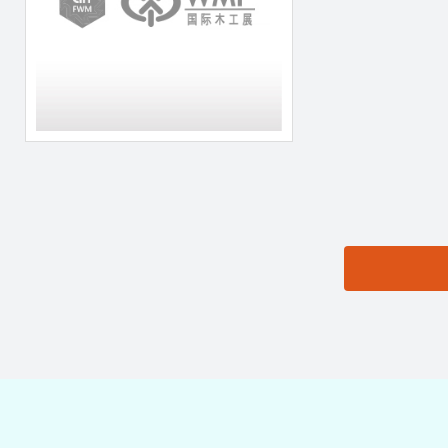
思源黑体预加载(勿删):