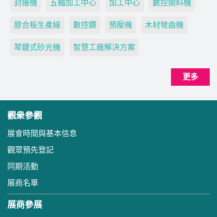
封邊機
五軸加工中心
加工中心
數控開料機
膠合板生產線
數控鑽
預壓機
木材彎曲機
琴鍵式砂光機
智慧工廠解決方案
更多
觀衆參觀
展會時間與基本信息
觀眾預先登記
同期活動
展商名單
展商參展