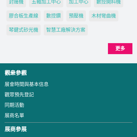
封邊機
五軸加工中心
加工中心
數控開料機
膠合板生產線
數控鑽
預壓機
木材彎曲機
琴鍵式砂光機
智慧工廠解決方案
更多
觀衆參觀
展會時間與基本信息
觀眾預先登記
同期活動
展商名單
展商參展