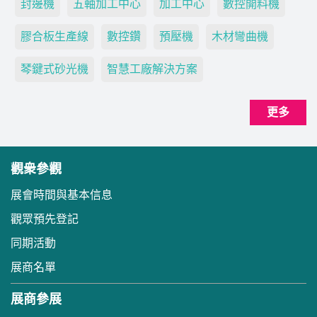
封邊機
五軸加工中心
加工中心
數控開料機
膠合板生產線
數控鑽
預壓機
木材彎曲機
琴鍵式砂光機
智慧工廠解決方案
更多
觀衆參觀
展會時間與基本信息
觀眾預先登記
同期活動
展商名單
展商參展