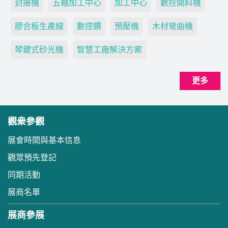
封邊機
五軸加工中心
加工中心
數控開料機
膠合板生產線
數控鑽
預壓機
木材彎曲機
琴鍵式砂光機
智慧工廠解決方案
更多
觀衆參觀
展會時間與基本信息
觀眾預先登記
同期活動
展商名單
展商參展