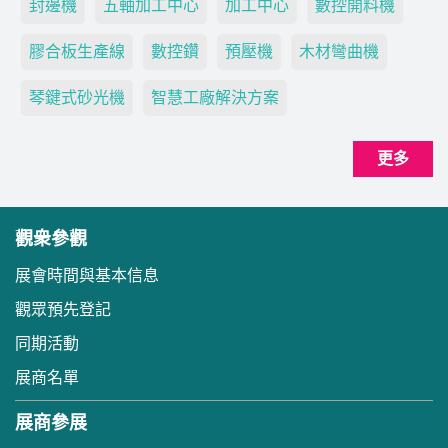
封邊機
五軸加工中心
加工中心
數控開料機
膠合板生產線
數控鑽
預壓機
木材彎曲機
琴鍵式砂光機
智慧工廠解決方案
更多
觀衆參觀
展會時間與基本信息
觀眾預先登記
同期活動
展商名單
展商參展