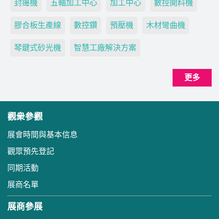
封邊機
五軸加工中心
加工中心
數控開料機
膠合板生產線
數控鑽
預壓機
木材彎曲機
琴鍵式砂光機
智慧工廠解決方案
更多
觀衆參觀
展會時間與基本信息
觀眾預先登記
同期活動
展商名單
展商參展