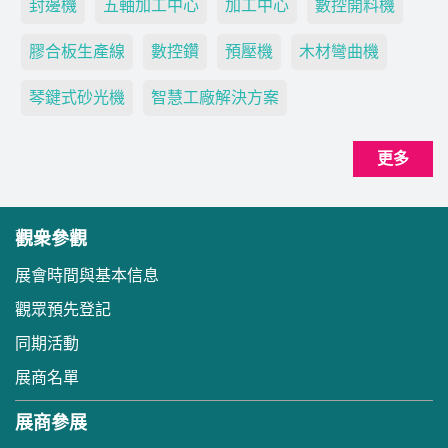
封邊機
五軸加工中心
加工中心
數控開料機
膠合板生產線
數控鑽
預壓機
木材彎曲機
琴鍵式砂光機
智慧工廠解決方案
更多
觀衆參觀
展會時間與基本信息
觀眾預先登記
同期活動
展商名單
展商參展