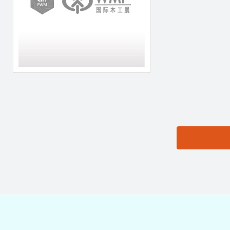
思源黑体预加载(勿删):