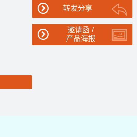
转发分享
邀请函 /
产品海报