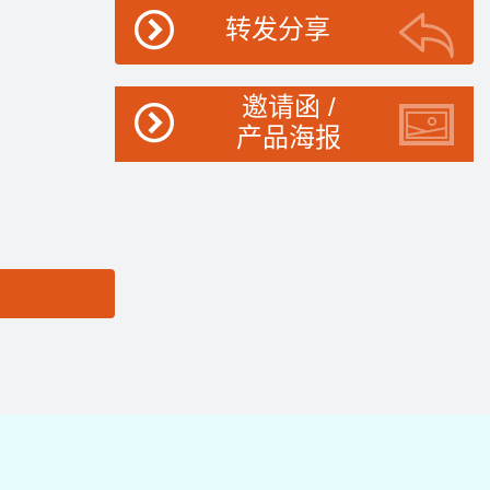
转发分享
邀请函 /
产品海报