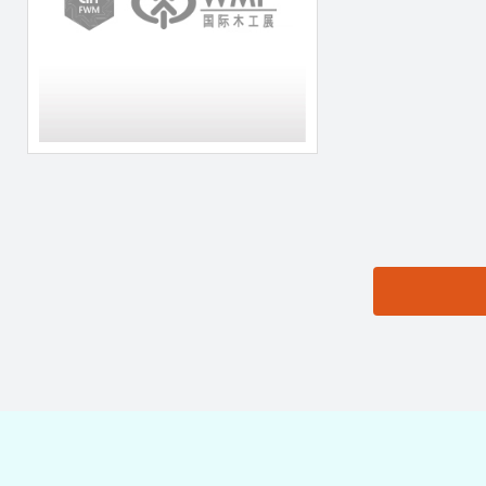
思源黑体预加载(勿删):