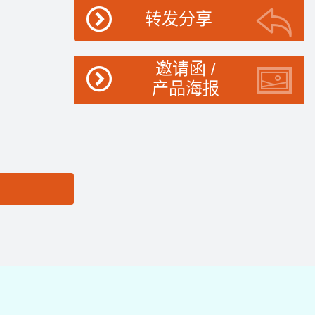
转发分享
邀请函 /
产品海报