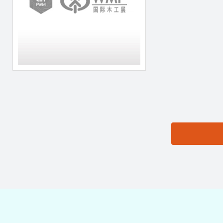
思源黑体预加载(勿删):