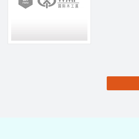
思源黑体预加载(勿删):