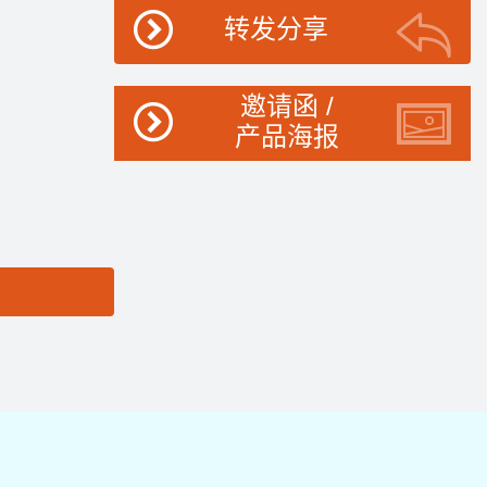
转发分享
邀请函 /
产品海报