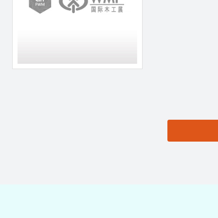
思源黑体预加载(勿删):