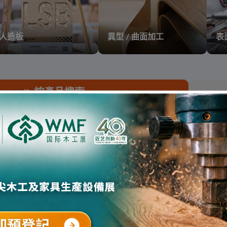
人造板
異型 / 曲面加工
表
按產品搜索
銑機 " 相關的搜索結果。