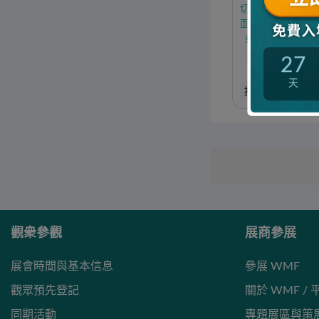
切锯台面、气浮
面、加工中心台
封边机配件、木
列、木
27
北京欧瑞特化工
天
推台鋸
數控鑽
觀衆參觀
展商參展
展會時間與基本信息
參展 WMF
觀眾預先登記
關於 WMF /
同期活動
專題展區與策