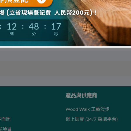
台面板、六面钻台
全自动线条锯
面、配件及应用、
山东鑫亚森自动化设备有限公司
工设备吸盘全系
工设备等
12
48
16
:
:
:
有限责任公司
時
分
秒
銑機
產品與供應商
Wood Walk 工藝漫步
 平面圖
網上展覽 (24/7 採購平台)
展項目