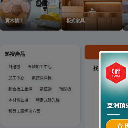
實木精工
板式家具
熱搜產品
封邊機
五軸加工中心
找到與 "數控鑽
加工中心
數控開料機
膠合板生產線
數控鑽
預壓機
木材彎曲機
琴鍵式砂光機
智慧工廠解決方案