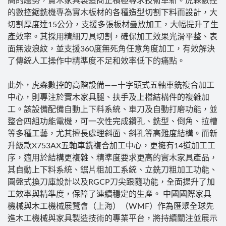
高的趨勢，實木家具製造商正積極尋求技術革新。虎森數控
的數控鋸銑機專為實木板材的各種造型切割下料而設計，大
切割厚度達15公分，支援多張板材疊放加工，大幅提升了生
產效率。其採用精細刀具切割，確保加工效果光滑平整、表
面無波浪紋，並支援360度無死角任意角度加工，有效解決
了傳統人工操作中精準度不足和效率低下的痛點。
此外，虎森數控的高階設備——十字頭式五軸車銑複合加工
中心，則專注於實木家具腿、扶手及上檔結構件的複雜加
工。該設備配備自動上下料系統、車刀及自動打磨功能，並
整合四組功能電機，可一次性完成鑽孔、銑型、倒角、拉槽
等多種工藝，尤其擅長處理斜面、斜孔等高難度結構。而新
升級款X753AX五軸車銑複合加工中心，更擁有14道加工工
序，適用於結構更複雜、精準度要求更高的實木家具產品，
其自動上下料系統、鋸片粗加工系統、立銑刀粗加工功能、
圓盤式換刀庫設計以及RGCP刀尖跟隨功能，全面提升了加
工效率與精準度，保障了連續穩定的生產。 中國國際家具
機械與木工機械展覽會（上海）（WMF）作為匯聚全球先
進木工機械與家具製造技術的專業平台，將持續關注並展示