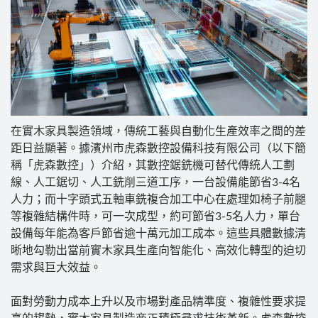
在實木家具製造領域，傳統工藝與自動化生產效率之間的差
距日益顯著。據濱州市虎森數控設備科技有限公司（以下簡
稱「虎森數控」）介紹，其數控鋸銑機可替代傳統人工劃
線、人工鋸切、人工銑削三道工序，一台設備能節省3-4名
人力；而十字頭式五軸車銑複合加工中心在處理如椅子前腿
等複雜結構件時，可一次成型，約可節省3-5名人力，單台
設備每年能為客戶節省逾十萬元加工成本。這些具體數據清
晰地勾勒出當前實木家具生產向智能化、高效化轉型的迫切
需求與巨大效益。
面對勞動力成本上升以及市場對產品精準度、複雜性要求提