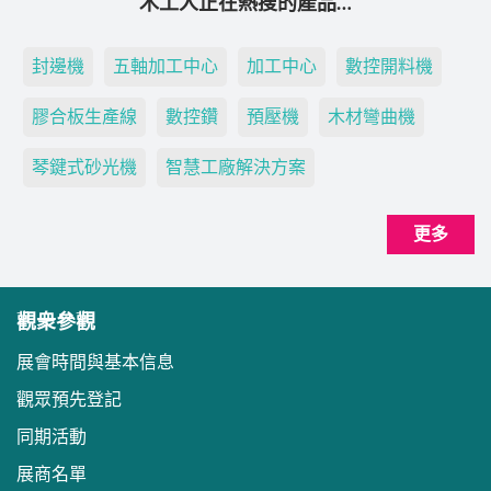
木工人正在熱搜的產品…
封邊機
五軸加工中心
加工中心
數控開料機
膠合板生產線
數控鑽
預壓機
木材彎曲機
琴鍵式砂光機
智慧工廠解決方案
更多
觀衆參觀
展會時間與基本信息
觀眾預先登記
同期活動
展商名單