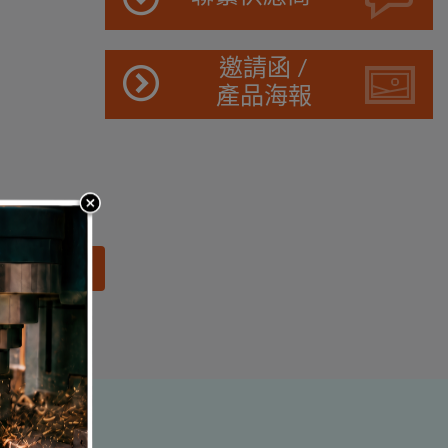
邀請函 /
產品海報