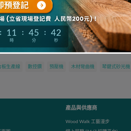
產品名錄
立即探索前沿木工和家具生產方案
11
45
42
:
:
:
時
分
秒
木工人正在熱搜的產品…
合板生產線
數控鑽
預壓機
木材彎曲機
琴鍵式砂光機
產品與供應商
Wood Walk 工藝漫步