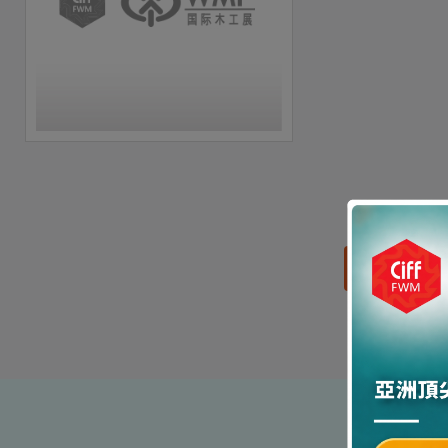
思源黑体预加载(勿删):