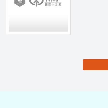
思源黑体预加载(勿删):