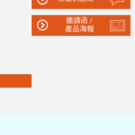
邀請函 /
產品海報