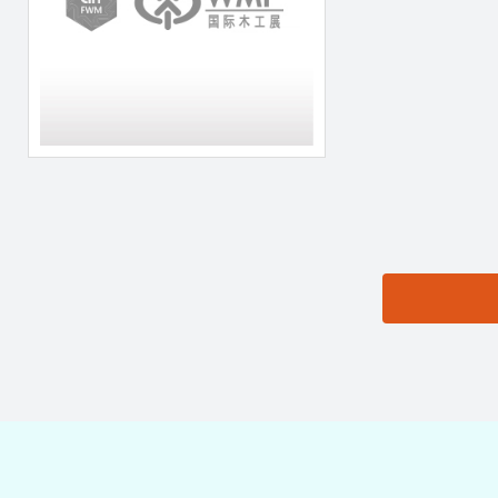
思源黑体预加载(勿删):