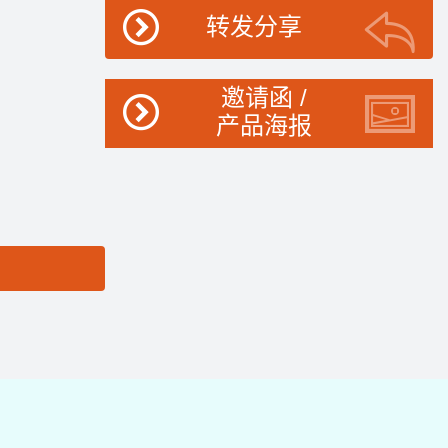
转发分享
邀请函 /
产品海报